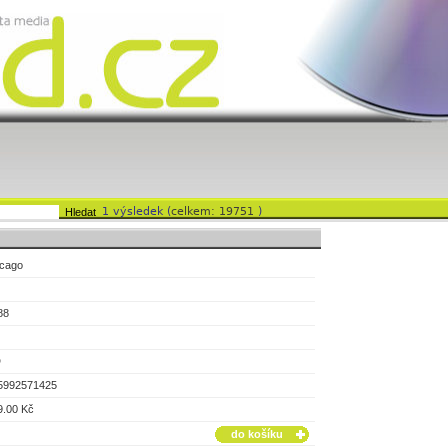
1 výsledek (
celkem: 19751
)
icago
88
D
5992571425
9.00 Kč
do košíku