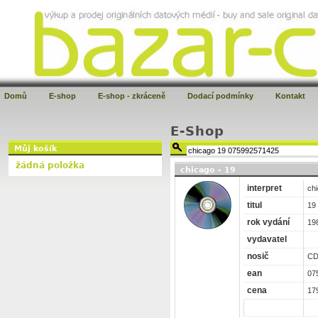
Domů
E-shop
E-shop - zkráceně
Dodací podmínky
Kontakt
E-Shop
Můj košík
žádná položka
chicago - 19
interpret
ch
titul
19
rok vydání
19
vydavatel
nosič
C
ean
07
cena
17