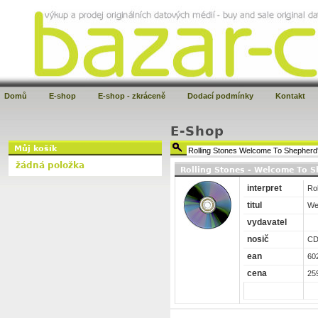
Domů
E-shop
E-shop - zkráceně
Dodací podmínky
Kontakt
E-Shop
Můj košík
žádná položka
Rolling Stones - Welcome To S
interpret
Rol
titul
We
vydavatel
nosič
C
ean
60
cena
25