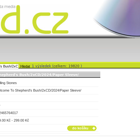
1 výsledek (
celkem: 19820
)
hepherd's Bush/2xCD/2024/Paper Sleeve/
ling Stones
lcome To Shepherd's Bush/2xCD/2024/Paper Sleeve/
D
2465764017
9.00 Kč - 299.00 Kč
do košíku