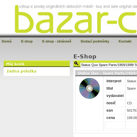
Domů
E-shop
E-shop - zkráceně
Dodací podmínky
Kontakt
E-Shop
Můj košík
žádná položka
Status Quo - Spare Parts/1969
interpret
Status
titul
Spare 
vydavatel
nosič
CD
ean
50176
cena
199.00