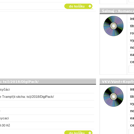
do košíku
Šalmaj - Romanc
in
tit
ro
vy
no
e
c
a: tsi)/2018/DigiPack/
VKV/Váně+Kopřiv
in
 syčáci
tit
 Tramp!(ti sitcha: tsi)/2018/DigiPack/
vy
no
D
e
sycaci
c
9.00 Kč
do košíku