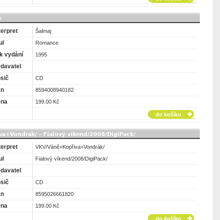
e
terpret
Šalmaj
ul
Romance
k vydání
1995
davatel
sič
CD
an
8594008940182
ena
199.00 Kč
do košíku
a+Vondrák/ - Fialový víkend/2008/DigiPack/
terpret
VKV/Váně+Kopřiva+Vondrák/
ul
Fialový víkend/2008/DigiPack/
davatel
sič
CD
an
8595026661820
ena
199.00 Kč
do košíku