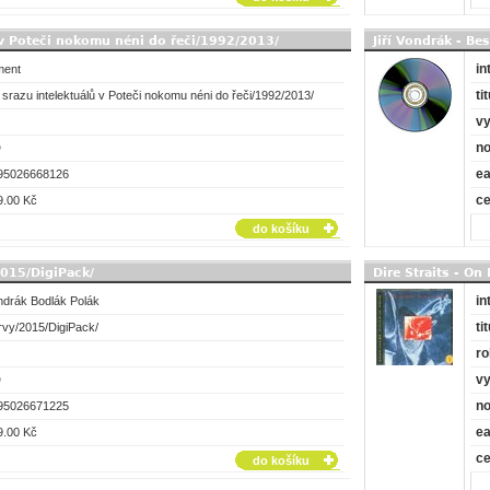
 v Poteči nokomu néni do řeči/1992/2013/
Jiří Vondrák - Be
in
ment
tit
srazu intelektuálů v Poteči nokomu néni do řeči/1992/2013/
vy
no
D
e
95026668126
c
9.00 Kč
do košíku
2015/DigiPack/
Dire Straits - On
in
ndrák Bodlák Polák
tit
rvy/2015/DigiPack/
ro
vy
D
no
95026671225
e
9.00 Kč
c
do košíku