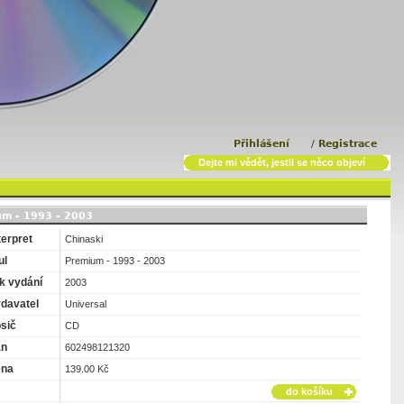
Přihlášení
/
Registrace
Dejte mi vědět, jestli se něco objeví
um - 1993 - 2003
terpret
Chinaski
ul
Premium - 1993 - 2003
k vydání
2003
davatel
Universal
sič
CD
an
602498121320
ena
139.00 Kč
do košíku