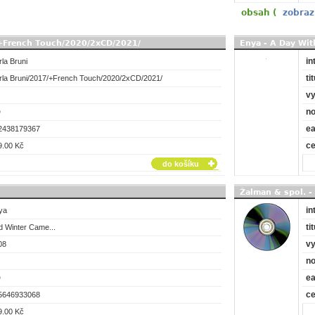
obsah (
zobraz
7/+French Touch/2020/2xCD/2021/
Enya - A Day Wit
in
la Bruni
tit
rla Bruni/2017/+French Touch/2020/2xCD/2021/
vy
no
D
e
2438179367
c
9.00 Kč
do košíku
Žalman & spol. -
in
ya
tit
d Winter Came...
vy
08
no
e
D
c
5646933068
9.00 Kč