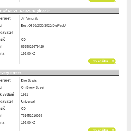
st Of 66/2CD/2020/DigiPack/
terpret
Jiří Vondrák
ul
Best Of 66/2CD/2020/DigiPack/
davatel
sič
CD
an
8595026679429
ena
199.00 Kč
do košíku
 Every Street
terpret
Dire Straits
ul
On Every Street
k vydání
1991
davatel
Universal
sič
CD
an
731451016028
ena
199.00 Kč
do košíku