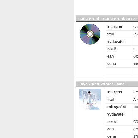
Carla Bruni - Carla Bruni/201
interpret
Car
titul
Ca
vydavatel
nosič
C
ean
60
cena
19
Enya - And Winter Came...
interpret
En
titul
An
rok vydání
20
vydavatel
nosič
C
ean
82
cena
17