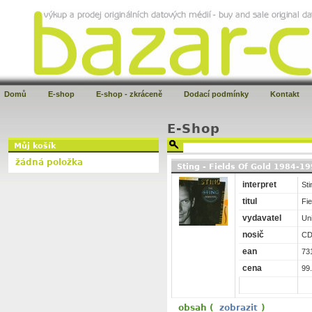
Domů
E-shop
E-shop - zkráceně
Dodací podmínky
Kontakt
E-Shop
Můj košík
žádná položka
Sting - Fields Of Gold 1984-19
interpret
Sti
titul
Fi
vydavatel
Un
nosič
C
ean
73
cena
99
obsah (
zobrazit
)