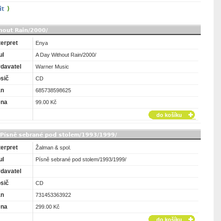
it
)
hout Rain/2000/
terpret
Enya
ul
A Day Without Rain/2000/
davatel
Warner Music
sič
CD
an
685738598625
ena
99.00 Kč
do košíku
 Písně sebrané pod stolem/1993/1999/
terpret
Žalman & spol.
ul
Písně sebrané pod stolem/1993/1999/
davatel
sič
CD
an
731453363922
ena
299.00 Kč
do košíku