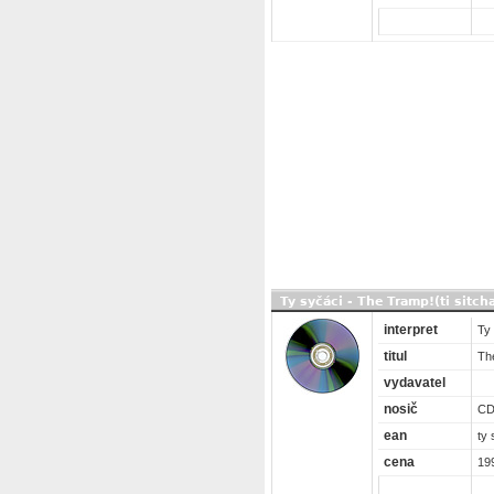
Ty syčáci - The Tramp!(ti sitch
interpret
Ty
titul
The
vydavatel
nosič
C
ean
ty 
cena
19