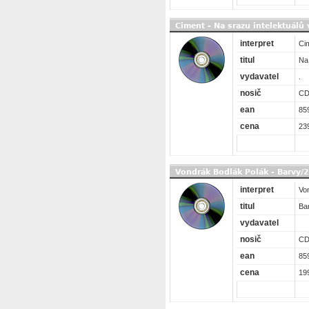
Ciment - Na srazu intelektuálů
interpret
Ci
titul
Na 
vydavatel
.
nosič
C
ean
85
cena
23
Vondrák Bodlák Polák - Barvy/
interpret
Vo
titul
Ba
vydavatel
nosič
C
ean
85
cena
19