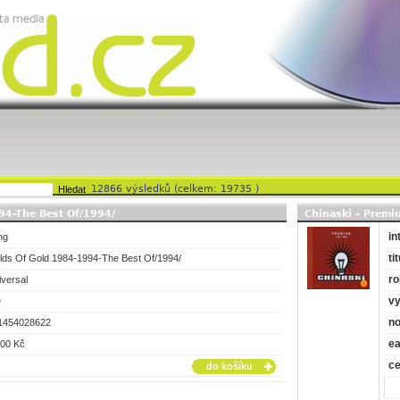
12866 výsledků (
celkem: 19735
)
94-The Best Of/1994/
Chinaski - Premi
in
ng
tit
elds Of Gold 1984-1994-The Best Of/1994/
ro
iversal
vy
D
no
1454028622
e
.00 Kč
c
do košíku