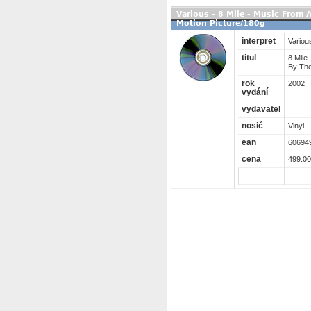
Various - 8 Mile - Music From 
Motion Picture/180g
interpret
Variou
titul
8 Mile
By The
rok
2002
vydání
vydavatel
nosič
Vinyl
ean
60694
cena
499.00