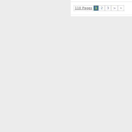
110 Pages
1
2
3
>
»