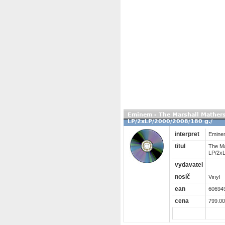
Eminem - The Marshall Mather
LP/2xLP/2000/2008/180 g./
interpret
Emine
titul
The Ma
LP/2xL
vydavatel
nosič
Vinyl
ean
60694
cena
799.00