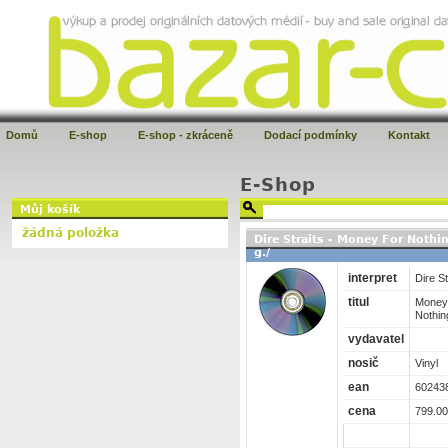
Domů
E-shop
E-shop - zkráceně
Dodací podmínky
Kontakt
E-Shop
Můj košík
žádná položka
Dire Straits - Money For Noth
g./
interpret
Dire St
titul
Money
Nothin
vydavatel
nosič
Vinyl
ean
60243
cena
799.00