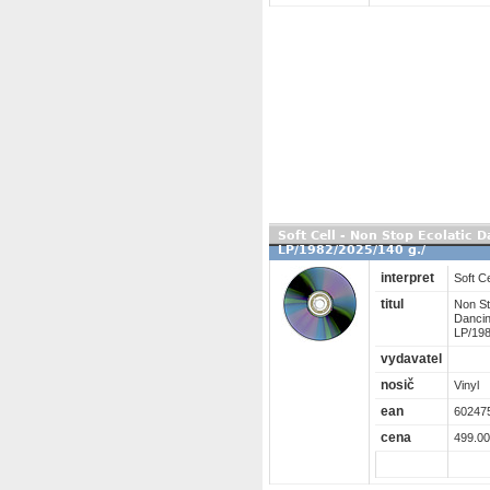
Soft Cell - Non Stop Ecolatic
LP/1982/2025/140 g./
interpret
Soft Ce
titul
Non St
Danci
LP/198
vydavatel
nosič
Vinyl
ean
60247
cena
499.00