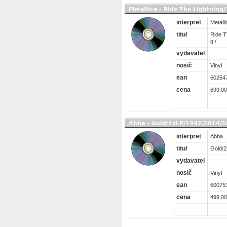
Metallica - Ride The Lightning
interpret
Metalli
titul
Ride T
g./
vydavatel
nosič
Vinyl
ean
60254
cena
699.00
Abba - Gold/2xLP/1992/2014/1
interpret
Abba
titul
Gold/2
vydavatel
nosič
Vinyl
ean
60075
cena
499.00