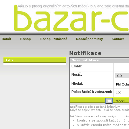
Domů
E-shop
E-shop - zkráceně
Dodací podmínky
Kontakt
Notifikace
Filtr
Nová notifikace
Email:
Nosič:
Hledat:
Počet řádků k zobrazení:
Notifikace sleduje zadané kriterium.
Když se objeví změna - buď se něco proda
tak Vám pošle email s nejnovějšími změ
kontrola se spouští každých 5ho
v každé emailu máte možnost not