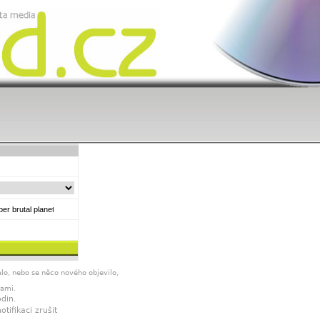
lo, nebo se něco nového objevilo,
nami.
din.
ifikaci zrušit