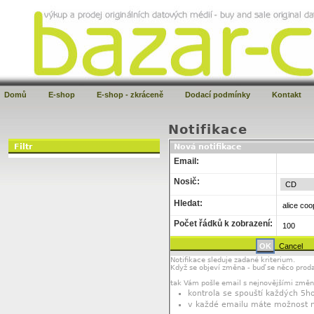
Domů
E-shop
E-shop - zkráceně
Dodací podmínky
Kontakt
Notifikace
Filtr
Nová notifikace
Email:
Nosič:
Hledat:
Počet řádků k zobrazení:
Notifikace sleduje zadané kriterium.
Když se objeví změna - buď se něco proda
tak Vám pošle email s nejnovějšími změ
kontrola se spouští každých 5ho
v každé emailu máte možnost not