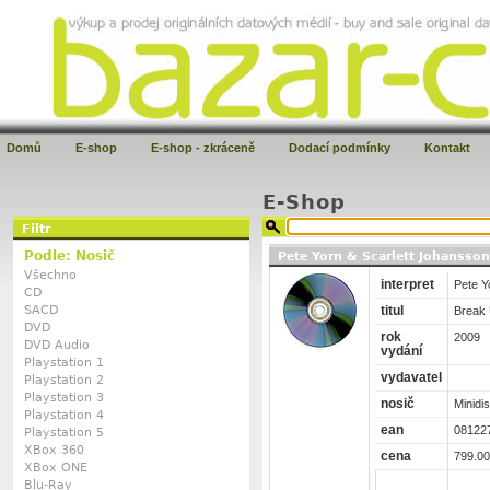
Domů
E-shop
E-shop - zkráceně
Dodací podmínky
Kontakt
E-Shop
Filtr
Podle: Nosič
Pete Yorn & Scarlett Johansso
Všechno
interpret
Pete Y
CD
titul
SACD
Break
DVD
rok
2009
DVD Audio
vydání
Playstation 1
vydavatel
Playstation 2
Playstation 3
nosič
Minidi
Playstation 4
ean
08122
Playstation 5
XBox 360
cena
799.00
XBox ONE
Blu-Ray