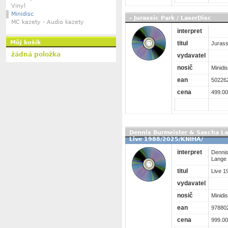
Vinyl
Minidisc
- Jurassic Park / LaserDisc
MC kazety - Audio kazety
interpret
Můj košík
titul
Jurass
žádná položka
vydavatel
nosič
Minidi
ean
50226
cena
499.00
Dennis Burmeister & Sascha L
Live 1988/2025/KNIHA/
interpret
Dennis
Lange
titul
Live 1
vydavatel
nosič
Minidi
ean
97880
cena
999.00