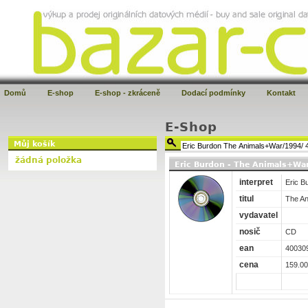
Domů
E-shop
E-shop - zkráceně
Dodací podmínky
Kontakt
E-Shop
Můj košík
žádná položka
Eric Burdon - The Animals+Wa
interpret
Eric B
titul
The An
vydavatel
nosič
CD
ean
40030
cena
159.00