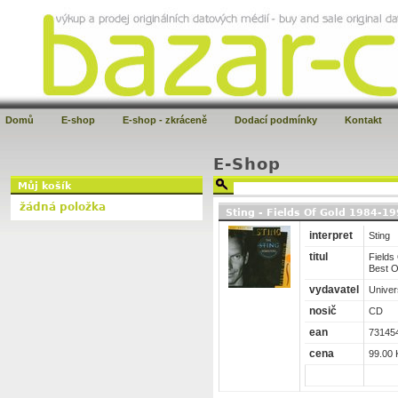
Domů
E-shop
E-shop - zkráceně
Dodací podmínky
Kontakt
E-Shop
Můj košík
žádná položka
Sting - Fields Of Gold 1984-19
interpret
Sting
titul
Fields
Best O
vydavatel
Univer
nosič
CD
ean
73145
cena
99.00 