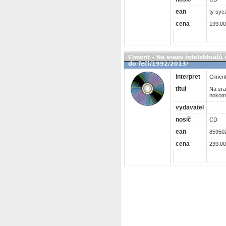
ean
ty syc
cena
199.00
Ciment - Na srazu intelektuálů
do řeči/1992/2013/
interpret
Cimen
titul
Na sra
nokomu
vydavatel
.
nosič
CD
ean
85950
cena
239.00