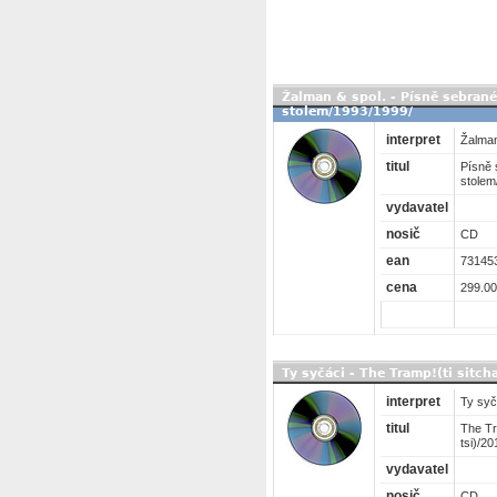
Žalman & spol. - Písně sebran
stolem/1993/1999/
interpret
Žalman
titul
Písně 
stolem
vydavatel
nosič
CD
ean
73145
cena
299.00
Ty syčáci - The Tramp!(ti sitch
interpret
Ty syč
titul
The Tr
tsi)/2
vydavatel
nosič
CD