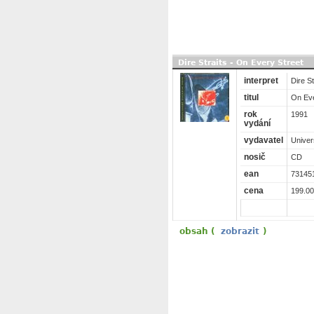
Dire Straits - On Every Street
interpret
Dire St
titul
On Eve
rok
1991
vydání
vydavatel
Univer
nosič
CD
ean
73145
cena
199.00
obsah (
zobrazit
)