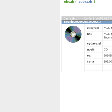
obsah (
zobrazit
)
Carla Bruni - Carla Bruni/2017
Touch/2020/2xCD/2021/
interpret
Carla 
titul
Carla 
Touch
vydavatel
nosič
CD
ean
60243
cena
199.00