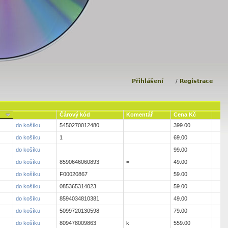
Přihlášení
/
Registrace
Čárový kód
Komentář
Cena Kč
do košíku
5450270012480
399.00
do košíku
1
69.00
do košíku
99.00
do košíku
8590646060893
=
49.00
do košíku
F00020867
59.00
do košíku
085365314023
59.00
do košíku
8594034810381
49.00
do košíku
5099720130598
79.00
do košíku
809478009863
k
559.00