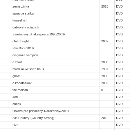
zeme zitrka
2015
DVD
spravce statku
DVD
kouzelnici
DVD
dablove v oblacich
DVD
Zamilovaný Shakespeare/1998/2009/
DVD
Out of sight
2002
DVD
Pan Bobr/2011/
DVD
diagnoza sampion
DVD
o zivot
2008
DVD
mord im weissen haus
1997
DVD
ghost
2005
DVD
o kanafaskovi
2002
DVD
the moldau
0
DVD
Jed
DVD
cucak
DVD
Oslava pro princezny-Narozeniny/2012/
DVD
Si­la Country (Country Strong)
2011
DVD
Live
DVD