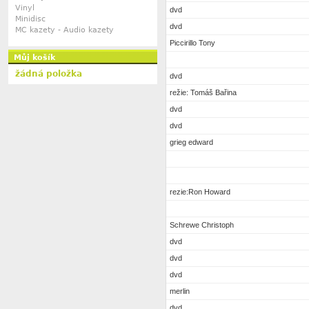
Vinyl
dvd
Minidisc
dvd
MC kazety - Audio kazety
Piccirillo Tony
Můj košík
žádná položka
dvd
režie: Tomáš Bařina
dvd
dvd
grieg edward
rezie:Ron Howard
Schrewe Christoph
dvd
dvd
dvd
merlin
dvd