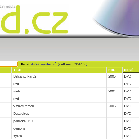
4692 výsledků (
celkem: 20440
)
Titul
Rok
Nosič
Belcanto Part 2
2005
DVD
dvd
DVD
stela
2004
DVD
dvd
DVD
v zajeti teroru
2005
DVD
Duttyology
DVD
ponorka u 571
DVD
demons
DVD
sylvia
DVD