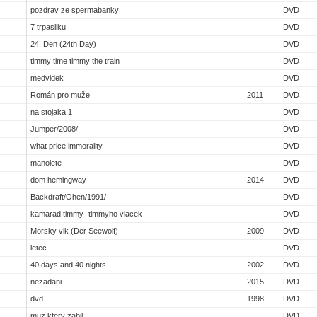
pozdrav ze spermabanky
DVD
7 trpasliku
DVD
24. Den (24th Day)
DVD
timmy time timmy the train
DVD
medvidek
DVD
Román pro muže
2011
DVD
na stojaka 1
DVD
Jumper/2008/
DVD
what price immorality
DVD
manolete
DVD
dom hemingway
2014
DVD
Backdraft/Ohen/1991/
DVD
kamarad timmy -timmyho vlacek
DVD
Morsky vlk (Der Seewolf)
2009
DVD
letec
DVD
40 days and 40 nights
2002
DVD
nezadani
2015
DVD
dvd
1998
DVD
muz ktery zabil
DVD