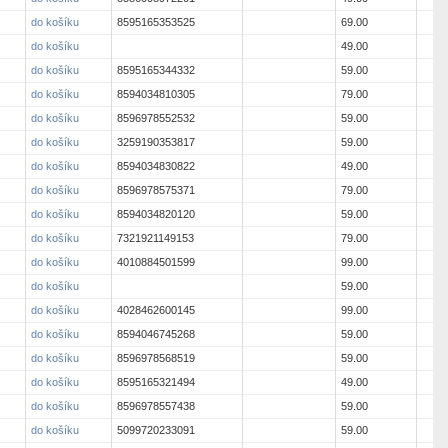
do košíku
8595165353525
69.00
do košíku
49.00
do košíku
8595165344332
59.00
do košíku
8594034810305
79.00
do košíku
8596978552532
59.00
do košíku
3259190353817
59.00
do košíku
8594034830822
49.00
do košíku
8596978575371
79.00
do košíku
8594034820120
59.00
do košíku
7321921149153
79.00
do košíku
4010884501599
99.00
do košíku
59.00
do košíku
4028462600145
99.00
do košíku
8594046745268
59.00
do košíku
8596978568519
59.00
do košíku
8595165321494
49.00
do košíku
8596978557438
59.00
do košíku
5099720233091
59.00