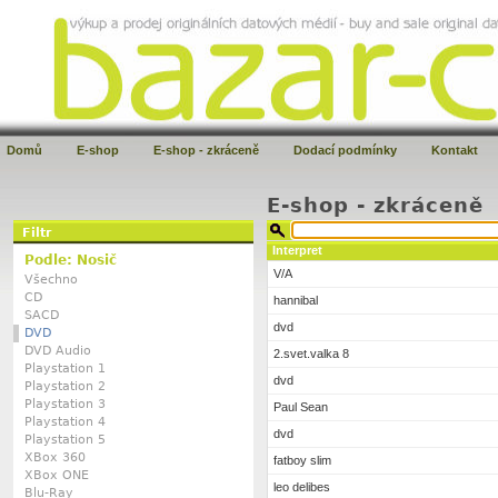
Domů
E-shop
E-shop - zkráceně
Dodací podmínky
Kontakt
E-shop - zkráceně
Filtr
Interpret
Podle: Nosič
V/A
Všechno
CD
hannibal
SACD
dvd
DVD
DVD Audio
2.svet.valka 8
Playstation 1
dvd
Playstation 2
Playstation 3
Paul Sean
Playstation 4
dvd
Playstation 5
XBox 360
fatboy slim
XBox ONE
leo delibes
Blu-Ray