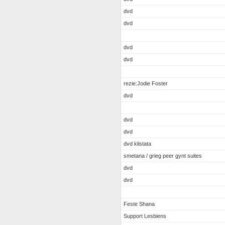
dvd
dvd
dvd
dvd
rezie:Jodie Foster
dvd
dvd
dvd
dvd klistata
smetana / grieg peer gynt suites
dvd
dvd
Feste Shana
Support Lesbiens