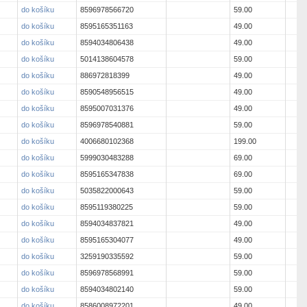
do košíku
8596978566720
59.00
do košíku
8595165351163
49.00
do košíku
8594034806438
49.00
do košíku
5014138604578
59.00
do košíku
886972818399
49.00
do košíku
8590548956515
49.00
do košíku
8595007031376
49.00
do košíku
8596978540881
59.00
do košíku
4006680102368
199.00
do košíku
5999030483288
69.00
do košíku
8595165347838
69.00
do košíku
5035822000643
59.00
do košíku
8595119380225
59.00
do košíku
8594034837821
49.00
do košíku
8595165304077
49.00
do košíku
3259190335592
59.00
do košíku
8596978568991
59.00
do košíku
8594034802140
59.00
do košíku
8586008972201
49.00