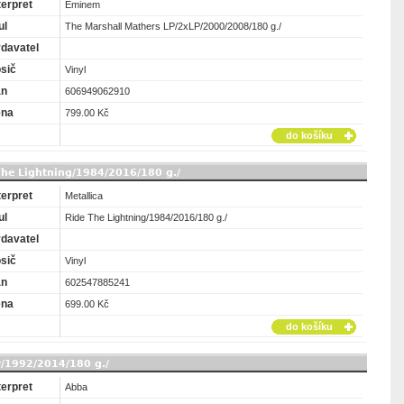
terpret
Eminem
ul
The Marshall Mathers LP/2xLP/2000/2008/180 g./
davatel
sič
Vinyl
an
606949062910
ena
799.00 Kč
do košíku
 The Lightning/1984/2016/180 g./
terpret
Metallica
ul
Ride The Lightning/1984/2016/180 g./
davatel
sič
Vinyl
an
602547885241
ena
699.00 Kč
do košíku
P/1992/2014/180 g./
terpret
Abba