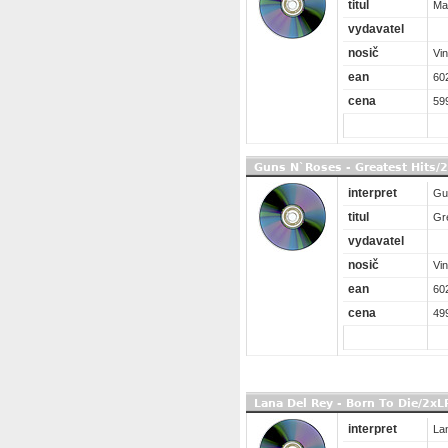
titul
Ma
vydavatel
nosič
Vin
ean
60
cena
59
Guns N`Roses - Greatest Hits/
interpret
Gu
titul
Gr
vydavatel
nosič
Vin
ean
60
cena
49
Lana Del Rey - Born To Die/2xL
interpret
La