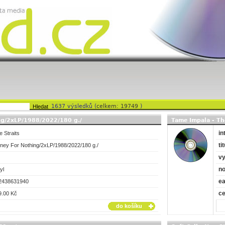
1637 výsledků (
celkem: 19749
)
ing/2xLP/1988/2022/180 g./
Tame Impala - Th
in
e Straits
tit
ney For Nothing/2xLP/1988/2022/180 g./
vy
no
yl
e
2438631940
c
9.00 Kč
do košíku