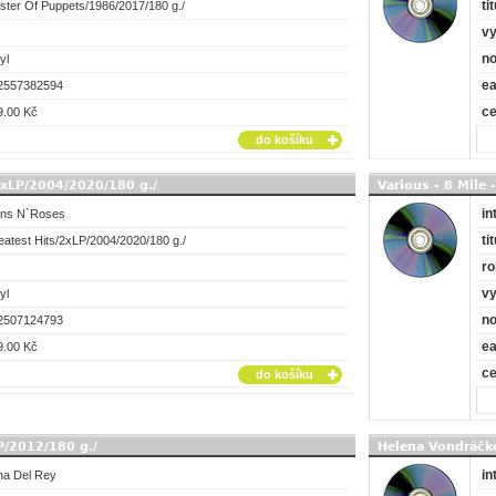
tit
ster Of Puppets/1986/2017/180 g./
vy
no
yl
e
2557382594
c
9.00 Kč
do košíku
2xLP/2004/2020/180 g./
Various - 8 Mile
in
ns N`Roses
tit
eatest Hits/2xLP/2004/2020/180 g./
ro
vy
yl
no
2507124793
e
9.00 Kč
c
do košíku
P/2012/180 g./
Helena Vondráčko
in
na Del Rey