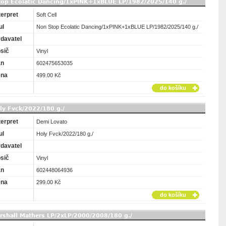
Stop Ecolatic Dancing/1xPINK+1xBLUE LP/1982/2025/140 g./
terpret
Soft Cell
ul
Non Stop Ecolatic Dancing/1xPINK+1xBLUE LP/1982/2025/140 g./
davatel
sič
Vinyl
an
602475653035
ena
499.00 Kč
do košíku
ly Fvck/2022/180 g./
terpret
Demi Lovato
ul
Holy Fvck/2022/180 g./
davatel
sič
Vinyl
an
602448064936
ena
299.00 Kč
do košíku
rshall Mathers LP/2xLP/2000/2008/180 g./