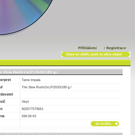
Přihlášení
/
Registrace
Dejte mi vědět, jestli se něco objeví
e Slow Rush/2xLP/2020/180 g./
terpret
Tame Impala
ul
The Slow Rush/2xLP/2020/180 g./
davatel
sič
Vinyl
an
602577579561
ena
599.00 Kč
do košíku