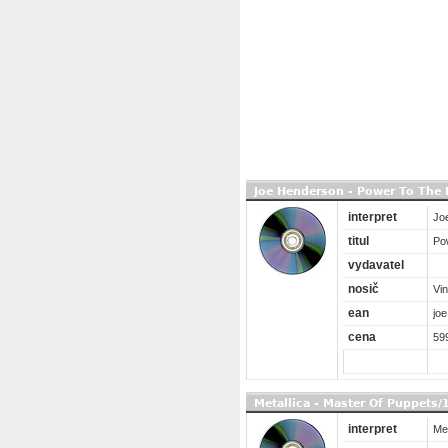
Joe Henderson - Power To The 
interpret
Jo
titul
Po
vydavatel
nosič
Vin
ean
jo
cena
59
Metallica - Master Of Puppets
interpret
Met