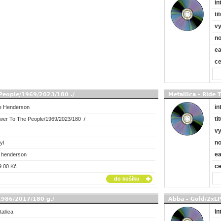
in
tit
vy
no
e
c
People/1969/2023/180 ./
Metallica - Ride
in
e Henderson
tit
wer To The People/1969/2023/180 ./
vy
no
yl
e
e henderson
c
9.00 Kč
do košíku
/1986/2017/180 g./
Abba - Gold/2xL
in
allica