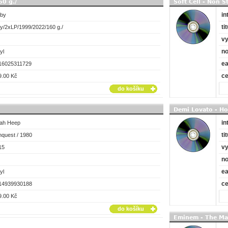
0 g./
Soft Cell - Non 
in
by
tit
ay/2xLP/1999/2022/160 g./
vy
no
yl
e
16025311729
c
9.00 Kč
do košíku
Demi Lovato - Ho
in
iah Heep
tit
nquest / 1980
vy
15
no
e
yl
c
14939930188
9.00 Kč
do košíku
Eminem - The Ma