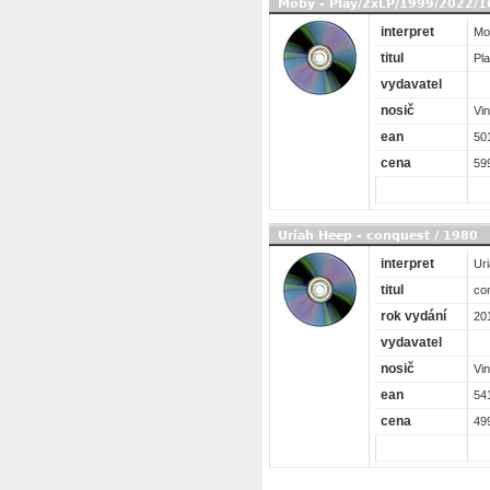
Moby - Play/2xLP/1999/2022/16
interpret
Mo
titul
Pl
vydavatel
nosič
Vin
ean
50
cena
59
Uriah Heep - conquest / 1980
interpret
Ur
titul
co
rok vydání
20
vydavatel
nosič
Vin
ean
54
cena
49