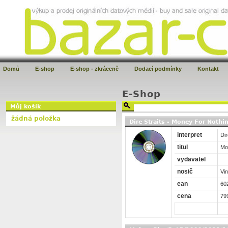
Domů
E-shop
E-shop - zkráceně
Dodací podmínky
Kontakt
E-Shop
Můj košík
žádná položka
Dire Straits - Money For Noth
interpret
Dir
titul
Mo
vydavatel
nosič
Vin
ean
60
cena
79