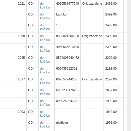
2021
CD
do
4050538677249
Orig.zabalene
2499.00
košíku
CD
do
kughkv
2499.00
košíku
CD
do
1
2499.00
košíku
1998
CD
do
8595024306020
Orig.zabalene
2499.00
košíku
CD
do
4050538513196
2399.00
košíku
1995
CD
do
8594008940472
2399.00
košíku
CD
do
602435652382
2199.00
košíku
2017
CD
do
602557244236
Orig.zabalene
2199.00
košíku
CD
do
693723917825
2057.00
košíku
CD
do
099925564728
1999.00
košíku
2003
CD
do
1999.00
košíku
CD
do
gladiator
1999.00
košíku