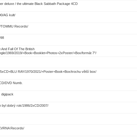
per deluxe / the ultimate Black Sabbath Package 4CD
0/AG kult/
92/TOMMU Records/
998
 And Fall Of The British
gle/1969/2019/+Book+Booklet+Photos+2xPoster/+Box/formát 7"/
s/5xCD+BLU RAY/1970/2021/+Poster+Book+Box/trochu větší box/
 3CD/DVD Numb.
 digipack
 byl dobrý rok/1986/2xCD/2007/
ŠKVRNA Records/