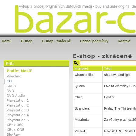
Domů
E-shop
E-shop - zkráceně
Dodací podmínky
Kontakt
E-shop - zkráceně
Filtr
Interpret
Titul
Podle: Nosič
wilson phillips
shadows and light
Všechno
CD
Queen
Live At Wembley Cub
SACD
DVD
DVD Audio
Cher
Best of
Playstation 1
Playstation 2
Stranglers
Friday The Thirteenth
Playstation 3
Playstation 4
Metalinda
Za všetky prachy/1
Playstation 5
XBox 360
XBox ONE
VITACIT
NAVOSTRO -MONIT
Blu-Ray