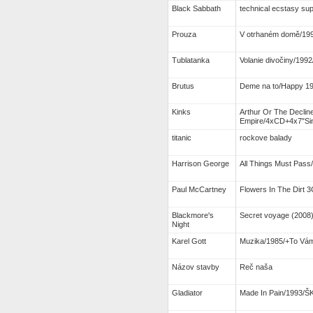
Black Sabbath
technical ecstasy su
Prouza
V otrhaném domě/199
Tublatanka
Volanie divočiny/19
Brutus
Deme na to/Happy 1
Kinks
Arthur Or The Decline
Empire/4xCD+4x7"Sin
titanic
rockove balady
Harrison George
All Things Must Pas
Paul McCartney
Flowers In The Dirt
Blackmore's
Secret voyage (2008)
Night
Karel Gott
Muzika/1985/+To Vám
Názov stavby
Reč naša
Gladiator
Made In Pain/1993/