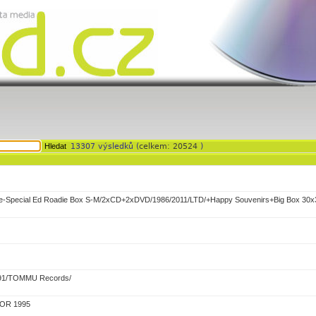
13307 výsledků (
celkem: 20524
)
e-Special Ed Roadie Box S-M/2xCD+2xDVD/1986/2011/LTD/+Happy Souvenirs+Big Box 30x
991/TOMMU Records/
OR 1995