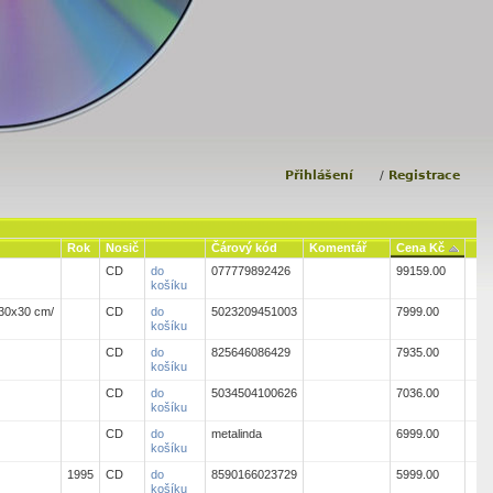
Přihlášení
/
Registrace
Rok
Nosič
Čárový kód
Komentář
Cena Kč
CD
do
077779892426
99159.00
košíku
30x30 cm/
CD
do
5023209451003
7999.00
košíku
CD
do
825646086429
7935.00
košíku
CD
do
5034504100626
7036.00
košíku
CD
do
metalinda
6999.00
košíku
1995
CD
do
8590166023729
5999.00
košíku