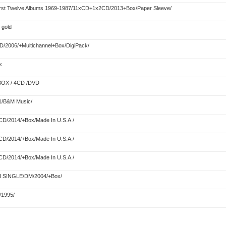
irst Twelve Albums 1969-1987/11xCD+1x2CD/2013+Box/Paper Sleeve/
 gold
/2006/+Multichannel+Box/DigiPack/
k
 BOX / 4CD /DVD
/B&M Music/
CD/2014/+Box/Made In U.S.A./
CD/2014/+Box/Made In U.S.A./
CD/2014/+Box/Made In U.S.A./
XI SINGLE/DM/2004/+Box/
/1995/