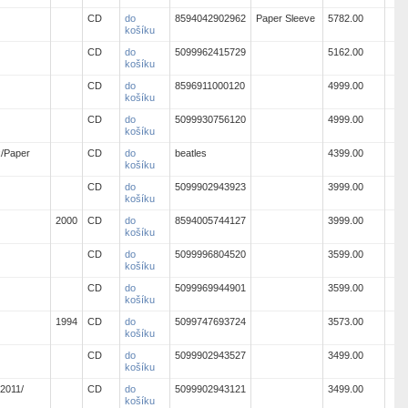
CD
do
8594042902962
Paper Sleeve
5782.00
košíku
CD
do
5099962415729
5162.00
košíku
CD
do
8596911000120
4999.00
košíku
CD
do
5099930756120
4999.00
košíku
/Paper
CD
do
beatles
4399.00
košíku
CD
do
5099902943923
3999.00
košíku
2000
CD
do
8594005744127
3999.00
košíku
CD
do
5099996804520
3599.00
košíku
CD
do
5099969944901
3599.00
košíku
1994
CD
do
5099747693724
3573.00
košíku
CD
do
5099902943527
3499.00
košíku
2011/
CD
do
5099902943121
3499.00
košíku