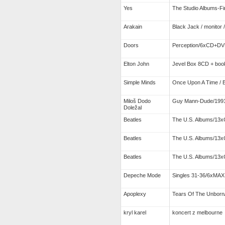
Yes
The Studio Albums-F
Arakain
Black Jack / monitor /
Doors
Perception/6xCD+DVD
Elton John
Jevel Box 8CD + boo
Simple Minds
Once Upon A Time /
Miloš Dodo
Guy Mann-Dude/1991
Doležal
Beatles
The U.S. Albums/13x
Beatles
The U.S. Albums/13x
Beatles
The U.S. Albums/13x
Depeche Mode
Singles 31-36/6xMA
Apoplexy
Tears Of The Unborn
kryl karel
koncert z melbourne