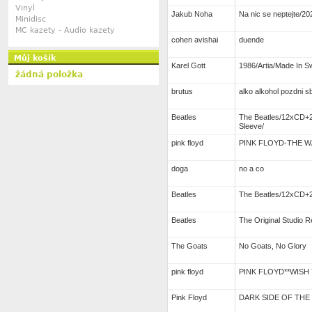
Vinyl
Jakub Noha
Na nic se neptejte/20
Minidisc
MC kazety - Audio kazety
cohen avishai
duende
Můj košík
Karel Gott
1986/Artia/Made In Sw
žádná položka
brutus
alko alkohol pozdni 
Beatles
The Beatles/12xCD+
Sleeve/
pink floyd
PINK FLOYD-THE W
doga
no a co
Beatles
The Beatles/12xCD+2
Beatles
The Original Studi
The Goats
No Goats, No Glory
pink floyd
PINK FLOYD**WISH
Pink Floyd
DARK SIDE OF THE 