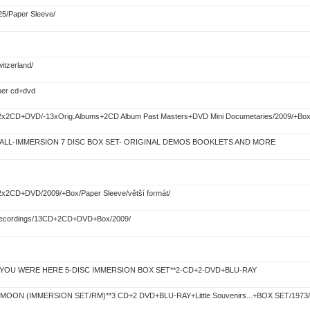
25/Paper Sleeve/
itzerland/
sber cd+dvd
2x2CD+DVD/-13xOrig.Albums+2CD Album Past Masters+DVD Mini Documetaries/2009/+Box
ALL-IMMERSION 7 DISC BOX SET- ORIGINAL DEMOS BOOKLETS AND MORE
x2CD+DVD/2009/+Box/Paper Sleeve/větší formát/
o Recordings/13CD+2CD+DVD+Box/2009/
 YOU WERE HERE 5-DISC IMMERSION BOX SET**2-CD+2-DVD+BLU-RAY
MOON (IMMERSION SET/RM)**3 CD+2 DVD+BLU-RAY+Little Souvenirs...+BOX SET/1973/