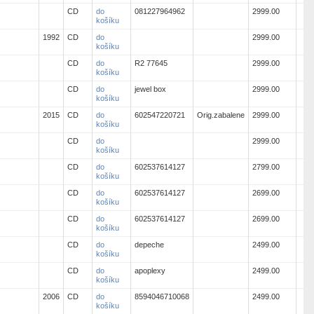
CD
do
081227964962
2999.00
košíku
1992
CD
do
2999.00
košíku
CD
do
R2 77645
2999.00
košíku
CD
do
jewel box
2999.00
košíku
2015
CD
do
602547220721
Orig.zabalene
2999.00
košíku
CD
do
2999.00
košíku
CD
do
602537614127
2799.00
košíku
CD
do
602537614127
2699.00
košíku
CD
do
602537614127
2699.00
košíku
CD
do
depeche
2499.00
košíku
CD
do
apoplexy
2499.00
košíku
2006
CD
do
8594046710068
2499.00
košíku