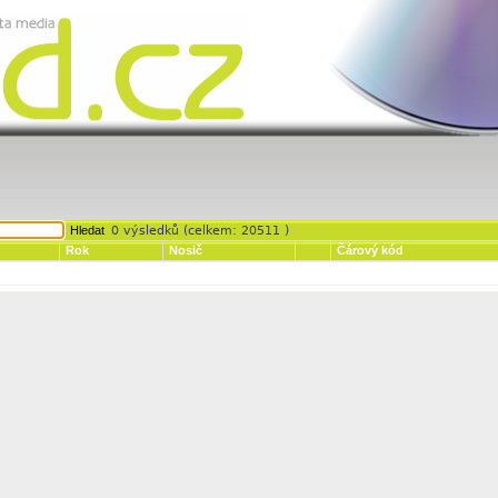
0 výsledků (
celkem: 20511
)
Rok
Nosič
Čárový kód