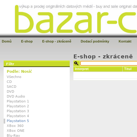
Domů
E-shop
E-shop - zkráceně
Dodací podmínky
Kontakt
E-shop - zkráceně
Filtr
Interpret
Titul
Podle: Nosič
Všechno
CD
SACD
DVD
DVD Audio
Playstation 1
Playstation 2
Playstation 3
Playstation 4
Playstation 5
XBox 360
XBox ONE
Blu-Ray