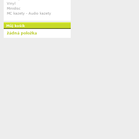
Vinyl
Minidisc
MC kazety - Audio kazety
Můj košík
žádná položka