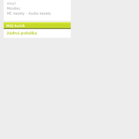
Vinyl
Minidisc
MC kazety - Audio kazety
Můj košík
žádná položka