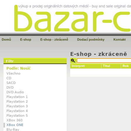
Domů
E-shop
E-shop - zkráceně
Dodací podmínky
Kontakt
E-shop - zkráceně
Filtr
Interpret
Titul
Rok
Podle: Nosič
Všechno
CD
SACD
DVD
DVD Audio
Playstation 1
Playstation 2
Playstation 3
Playstation 4
Playstation 5
XBox 360
XBox ONE
Blu-Ray